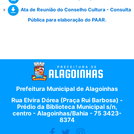
»
Ata de Reunião do Conselho Cultura - Consulta
Pública para elaboração do PAAR.
Prefeitura Municipal de Alagoinhas
Rua Elvira Dórea (Praça Rui Barbosa) -
Prédio da Biblioteca Municipal s/n,
centro - Alagoinhas/Bahia - 75 3423-
8374